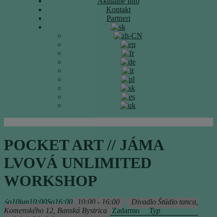
Aktuálne info
Kontakt
Partneri
POCKET ART // JÁMA
LVOVÁ UNLIMITED
WORKSHOP
So
10
jun
10:00
So
16:00
10:00 - 16:00
Divadlo Štúdio tanca
,
Komenského 12, Banská Bystrica
Zadarmo
Typ