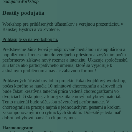
podujatia
Workshop
Deatily podujatia
Workshop pre prihlásených účastníkov s verejnou prezentáciou v
Banskej Bystrici a vo Zvolene.
Prihlasujte sa na workshop tu.
Predstavenie Jáma lvová je inšpirované mediálnou manipuláciou a
populizmom. Prenesením do verejného priestoru a zvýšením počtu
performerov získava nový rozmer a intenzitu. Ukazuje spoločenskú
silu tanca ako participatívneho umenia, ktoré sa vyjadruje k
aktuálnym problémom a naviac zábavnou formou!
Prihlásených účastníkov tohto projektu čaká dvojdňový workshop,
počas ktorého sa naučia 10 minútovú choreografiu a zároveň ich
bude čakať kreatívna tanečná práca vedená choreografkami vo
dvojiciach či skupine, z ktorej vznikne nový pohybový materiál.
Tento materiál bude súčasťou záverečnej performancie. V
choreografii sa pracuje najmä s jednoduchými gestami a krokmi
zakomponovanými do rytmických štruktúr. Dôležité je teda mať
dobrú pohybovú pamäť a cit pre rytmus.
Harmonogram: