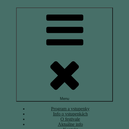
Prejsť
na
Medzinárodný festival súčasného tanca
obsah
Menu
Program a vstupenky
Info o vstupenkách
O festivale
Aktuálne info